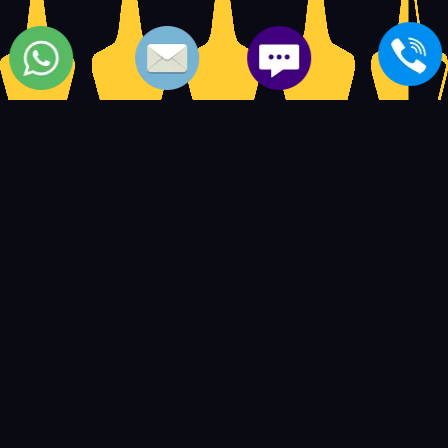
وكيل مكيفات koldair | صيانة مكيفات كولدير
5
14597
4.5
based on
user ratings.
out of
بعض المواضيع الشبيهة بمركز