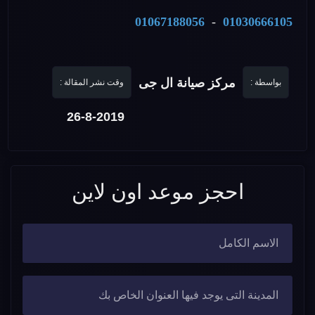
01067188056
-
01030666105
مركز صيانة ال جى
بواسطة :
وقت نشر المقالة :
26-8-2019
احجز موعد اون لاين