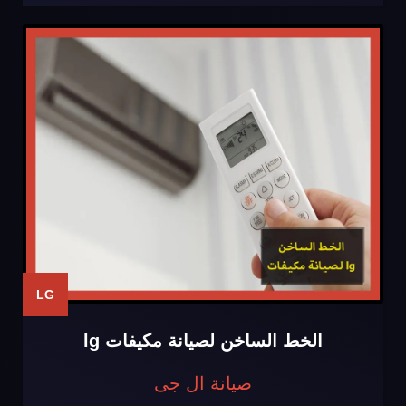
LG
الخط الساخن لصيانة مكيفات lg
صيانة ال جى