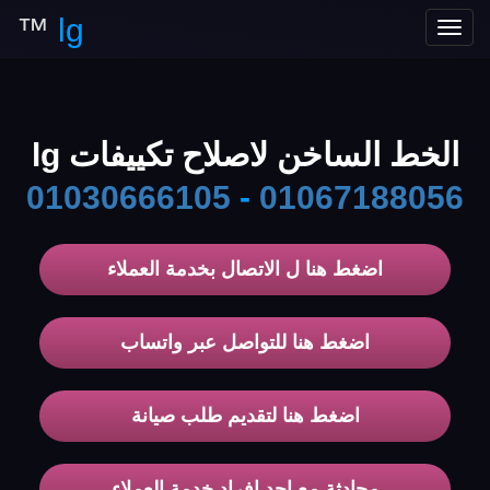
™
lg
Toggle
navigation
الخط الساخن لاصلاح تكييفات lg
01030666105
-
01067188056
اضغط هنا ل الاتصال بخدمة العملاء
اضغط هنا للتواصل عبر واتساب
اضغط هنا لتقديم طلب صيانة
محادثة مع احد افراد خدمة العملاء