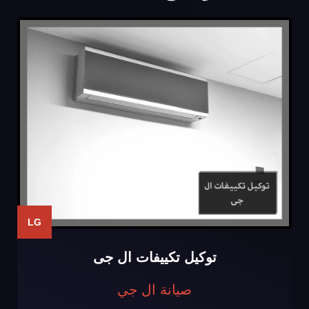
LG
توكيل تكييفات ال جى
صيانة ال جي