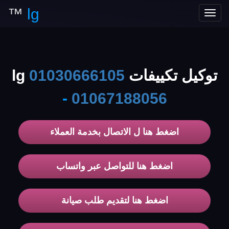
™
lg
Toggle
navigation
توكيل تكييفات lg
01030666105
-
01067188056
اضغط هنا ل الاتصال بخدمة العملاء
اضغط هنا للتواصل عبر واتساب
اضغط هنا لتقديم طلب صيانة