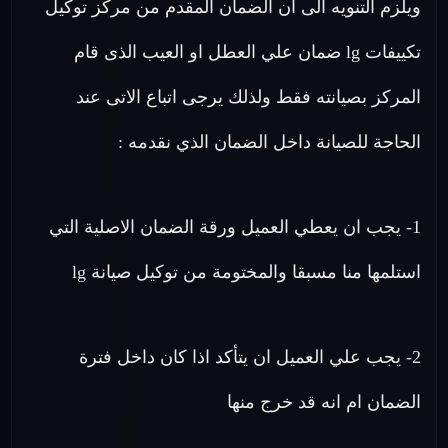
ويلزم التنويه الى ان الضمان المقدم من مركز توكيل
تكييفات lg ضمان علي العطل او العيب الذى قام
المركز بصيانته فقط ولذلك يرجى اتباع الاتى عند
الحاجة للصيانة داخل الضمان الذي نقدمه :
1- يجب ان يعطي العميل ورقة الضمان الاصلية التي
استلمها منا مسبقا والمختومة من توكيل صيانة lg
2- يجب علي العميل ان يتأكد اذا كان داخل فترة
الضمان ام انه قد خرج منها