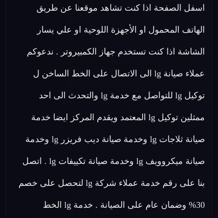
اسفل الصفحة اذا كنت تشاهد موقعنا عن طريق
الهاتف المحمول او الأجهزة اللوحية او علي يسار
الشاشة اذا كنت تستخدم جهاز الكمبيروتر . ندعوكم
عملاء صيانة lg الى الاتصال على الخط الساخن ل
توكيل lg للتواصل مع خدمة lg والتحدث الى احد
ممثلين توكيل lg المعتمد ويقدم المركز ايضا خدمة
صيانة ثلاجات lg وخدمة صيانة ديب فريزر lg وخدمة
صيانة ميكروويف lg وخدمة صيانة تكييفات lg . اتصل
بنا على رقم خدمة عملاء شركة lg لتحصل على خصم
30% وضمان عام على الصيانة . خدمة lg الخط