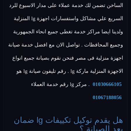
الساخن تضمن لك خدمة عملاء على مدار الاسبوع للرد
السريع علي مشاكل واستفسارات اجهزة lg المنزلية
ولدينا ايضا مراكز خدمة تغطى جميع انحاء الجمهورية
وجميع المحافظات . تواصل الان مع افضل خدمة صيانة
اجهزة منزلية فى مصر فنحن نقوم بصيانة جميع انواع
الاجهزة المنزلية ماركة lg . رقم تليفون صيانة lg هو
01030666105
. مركز lg رقم خدمة العملاء
01067188056
هل يقدم توكيل تكييفات lg ضمان
بعد الصيانة ؟