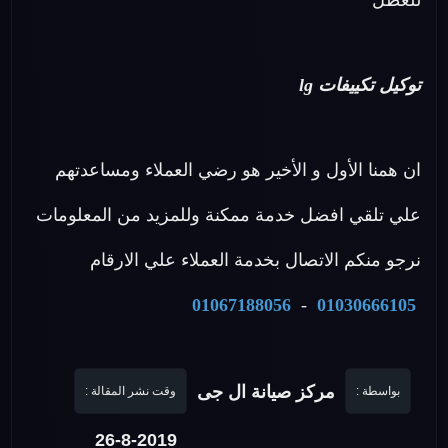
للعطل
توكيل تكييفات lg
ان همنا الأول و الأخير هو رضي العملاء ومساعدتهم
علي تلقي افضل خدمة ممكنة وللمزيد من المعلومات
نرجو منكم الاتصال بخدمة العملاء علي الارقام
01067188056
-
01030666105
مركز صيانة ال جى
بواسطة :
وقت نشر المقالة :
26-8-2019