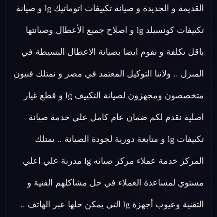
القديمة و الجديدة و صيانة تكييفات اتوماتيك lg و صيانة
تكييفات كونسيلد lg و اصلاح جميع الأعطال وصيانتها
باقل تكلفة و نقوم ايضا بصيانة الاعطال البسيطة في
المنزل .. ولاننا التوكيل المعتمد في مصر و نمتلك فنيون
متخصصون ومجهزون لصيانة التكييف lg و قطع غيار
اصلية نقدم لكم ضمان عام كامل علي خدمة صيانة
تكييفات lg و متابعة دورية لجودة الصيانة .. يمتلك
المركز خدمة عملاء مركز صيانه lg مدربة علي اعلي
مستوي لمساعدة العملاء في حل مشاكلهم الفنية و
التقنية وعيوب أجهزة lg التي يمكن حلها عبر الهاتف ..