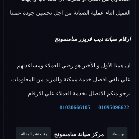
العميل اثناء عملية الصيانة من اجل تحسين جودة عملنا
ارقام صيانة ديب فريزر سامسونج
ان همنا الأول و الأخير هو رضي العملاء ومساعدتهم
علي تلقي افضل خدمة ممكنة وللمزيد من المعلومات
نرجو منكم الاتصال بخدمة العملاء علي الارقام
01030666105
-
01095096622
مركز صيانة سامسونج
بواسطة :
وقت نشر المقالة :