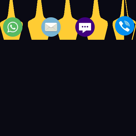
اصلاح شاشات سامسونج مصر | صيانة شاشات سامسونج
5
14597
4.5
based on
user ratings.
out of