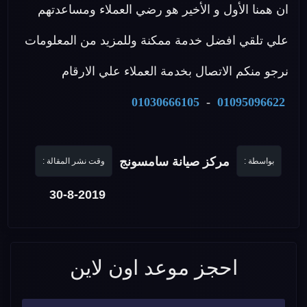
ان همنا الأول و الأخير هو رضي العملاء ومساعدتهم
علي تلقي افضل خدمة ممكنة وللمزيد من المعلومات
نرجو منكم الاتصال بخدمة العملاء علي الارقام
01030666105
-
01095096622
مركز صيانة سامسونج
بواسطة :
وقت نشر المقالة :
30-8-2019
احجز موعد اون لاين