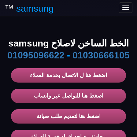
™
samsung
Toggle
navigation
الخط الساخن لاصلاح samsung
01095096622
-
01030666105
اضغط هنا ل الاتصال بخدمة العملاء
اضغط هنا للتواصل عبر واتساب
اضغط هنا لتقديم طلب صيانة
محادثة مع احد افراد خدمة العملاء