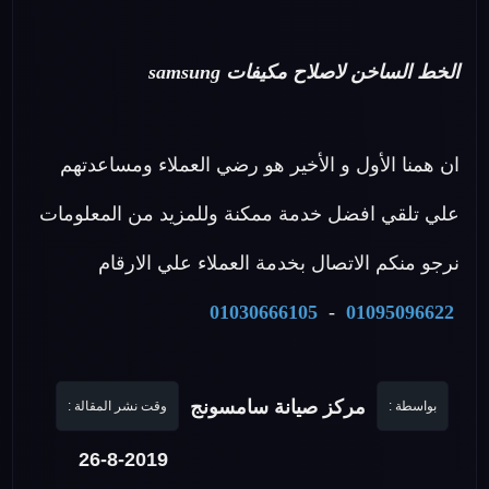
الخط الساخن لاصلاح مكيفات samsung
ان همنا الأول و الأخير هو رضي العملاء ومساعدتهم
علي تلقي افضل خدمة ممكنة وللمزيد من المعلومات
نرجو منكم الاتصال بخدمة العملاء علي الارقام
01030666105
-
01095096622
مركز صيانة سامسونج
بواسطة :
وقت نشر المقالة :
26-8-2019