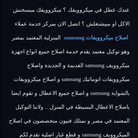
عندك عطل في ميكروويفك ؟ ميكروويفك مبسخنش
الاكل او مبيشتغلش ؟ اتصل الان بمركز خدمة عملاء
اصلاح ميكروويفات samsung
المنزلية المعتمد بمصر
وهو توكيل معتمد يقدم خدمة اصلاح جميع انواع اجهزة
ميكروويف samsung القديمة و الجديدة واصلاح
ميكروويفات اتوماتيك samsung و اصلاح ميكروويفات
بالشواية samsung و اصلاح جميع الاعطال و نقوم ايضا
باصلاح الاعطال البسيطة في المنزل .. ولاننا التوكيل
المعتمد في مصر و نمتلك فنيون متخصصون في اصلاح
الميكروويف samsung و قطع غيار اصلية نقدم لكم