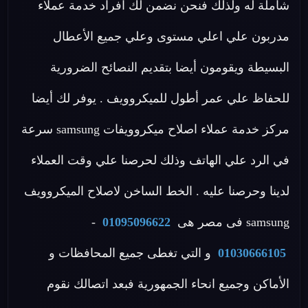
شاملة له ولذلك فنحن نضمن لك افراد خدمة عملاء
مدربون علي اعلي مستوى وعلي جميع الأعطال
البسيطة ويقومون أيضا بتقديم النصائح الضرورية
للحفاظ علي عمر أطول للميكروويف . يوفر لك أيضا
مركز خدمة عملاء اصلاح ميكروويفات samsung سرعة
في الرد علي الهاتف وذلك لحرصنا علي وقت العملاء
لدينا وحرصنا عليه . الخط الساخن لاصلاح الميكروويف
samsung فى مصر هى
01095096622
-
01030666105
و التي تغطى جميع المحافظات و
الأماكن وجميع انحاء الجمهورية فبعد اتصالك نقوم