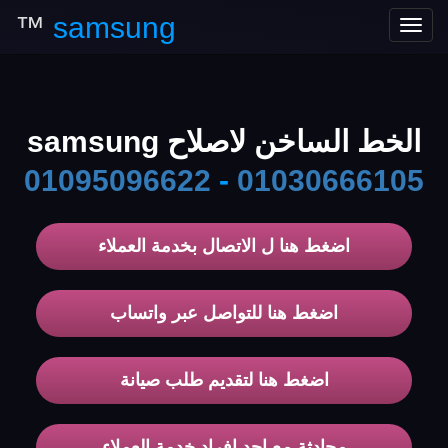
™
samsung
Toggle
navigation
الخط الساخن لاصلاح samsung
01095096622
-
01030666105
اضغط هنا ل الاتصال بخدمة العملاء
اضغط هنا للتواصل عبر واتساب
اضغط هنا لتقديم طلب صيانة
محادثة مع احد افراد خدمة العملاء