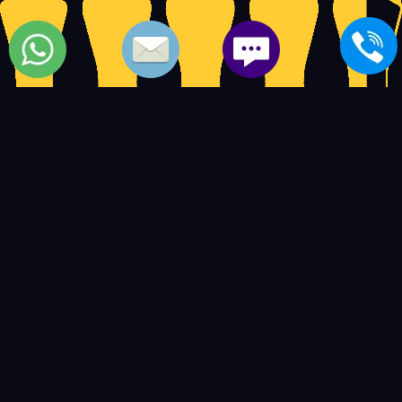
توكيل اصلاح تكييفات سامسونج | صيانة تكييفات سامسونج
5
14597
4.5
based on
user ratings.
out of
بعض المواضيع الشبيهة بمركز
تكييفات سامسونج