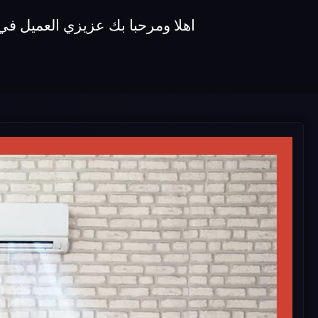
اهلا ومرحبا بك عزيزي العميل في توكيل اصلاح تكييفات samsung نقدم