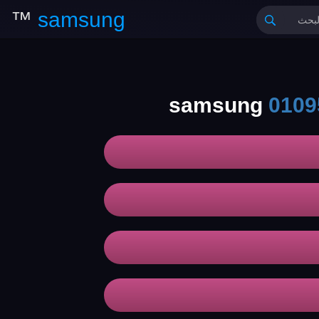
™
samsung
0109