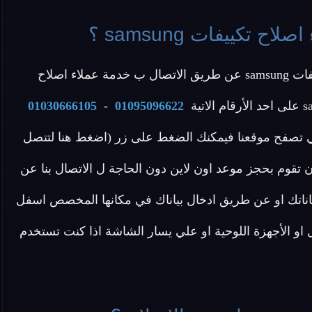
كييفات samsung ؟
عزيزي العميل يمكنك التواصل مع خدمة عملاء اصلاح تكييفات samsung عن طريق الاتصال ب خدمة عملاء اصلاح
01030666105
-
01095096622
 في تصفح موقعنا فيمكنك الضغط على زر (اضغط هنا لتتصل
 تقوم بحجز موعد اون لاين دون الحاجة ل الاتصال بنا عن
احجز موعد اصلاح samsung) وإدخال بياناتك او عن طريق ادخال بياناك في مكانها المخصص اسفل
و الأجهزة اللوحية او علي يسار الشاشة اذا كنت تستخدم