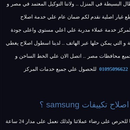
لاعطال البسيطة في المنزل .. ولاننا التوكيل المعتمد في مصر و
يون متخصصون في اصلاح التكييف samsung و قطع غيار اصلية نقدم لكم ضمان عام علي خدمة اصلاح
ح .. يمتلك المركز خدمة عملاء مدربة علي اعلي مستوي واعلى جودة
ة و التي يمكن حلها عبر الهاتف .. لدينا اسطول اصلاح يغطي
و جميع محافظات مصر .. اتصل الان علي الخط الساخن و
01095096622
للحصول علي جميع خدمات المركز
كييفات samsung ؟
نحن في خدمة عملاء اصلاح تكييفات samsung نسعى دائما للحرص على رضاء عملائنا ولذلك نعمل على مدار 24 ساعة