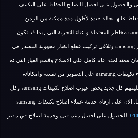
قنى والحصول على افضل النصائح للحفاظ على التكييف
اولة الحفاظ عليها بحالة جيدة لآطول مدة ممكنة من الزمن .
ويجنبك الاتصال المباشر بخدمة عملاء اصلاح تكييفات samsung مخاطر المحتملة و عناء التجربة التي ربما قد تكون
سيئة مع المراكز الاخرى ، وللمحافظة علي تكييفات انفرتر samsung وتلافي تركيب قطع الغيار مجهولة المصدر في
ن ممتد لمدة عام كامل على الاصلاح وقطع الغيار التي تم
تركيبها عن طريق المركز .يعمل مركز اصلاح وخدمة عملاء تكييفات samsung على التطوير من نفسه وامكاناته
والمهندسين العاملين لديه جيدا ولذلك نحرص دائما على تعليمهم كل جديد يخص عيوب اصلاح تكييفات samsung وكل
ما هو جديد ويخص اصلاح التكييفات لماركة samsung . اتصل الان على ارقام خدمة عملاء اصلاح تكييفات samsung
01
للحصول على افضل دعم فنى وخدمة اصلاح في مصر