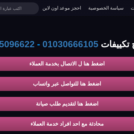
ت
سياسة الخصوصية
احجز موعد اون لاين
فات samsung
01030666105
-
5096622
اضغط هنا ل الاتصال بخدمة العملاء
اضغط هنا للتواصل عبر واتساب
اضغط هنا لتقديم طلب صيانة
محادثة مع احد افراد خدمة العملاء