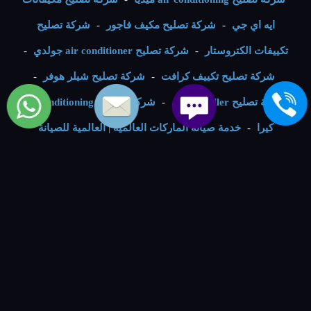
ايه اي جي
-
شركة تصليح مكيف فاجور
-
شركة تصليح
تكييفات الكتروستار
-
شركة تصليح air conditioner جولدي
-
شركة تصليح تكييف كرافت
-
شركة تصليح شيلر هوفر
-
شركة تصليح chiller سوني
-
شركة شكاوى air conditioning
كيرا
-
خدمة صيانة الماركات العالمية | العالمية للصيانة
والتوكيلات
-
Digital Marketing Agency
-
نوراي
-
Digital
VIP Numbers - ارقام مميزة
-
Thoughts
-