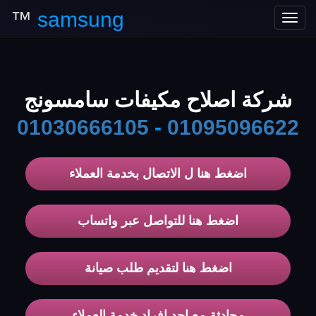
™
samsung
Toggle
navigation
شركة اصلاح مكيفات سامسونج
01030666105
-
01095096622
اضغط هنا ل الاتصال بخدمة العملاء
اضغط هنا للتواصل عبر واتساب
اضغط هنا لتقديم طلب صيانة
محادثة مع احد افراد خدمة العملاء