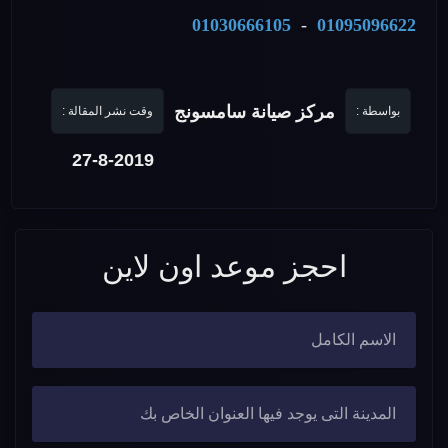
01030666105
-
01095096622
مركز صيانة سامسونج
بواسطة :
وقت نشر المقالة :
27-8-2019
احجز موعد اون لاين