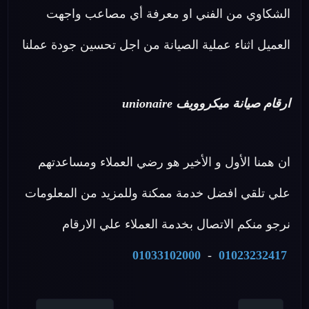
الشكاوي من الفني او معرفة أي مصاعب واجهت
العميل اثناء عملية الصيانة من اجل تحسين جودة عملنا
ارقام صيانة ميكروويف unionaire
ان همنا الأول و الأخير هو رضي العملاء ومساعدتهم
علي تلقي افضل خدمة ممكنة وللمزيد من المعلومات
نرجو منكم الاتصال بخدمة العملاء علي الارقام
01033102000
-
01023232417