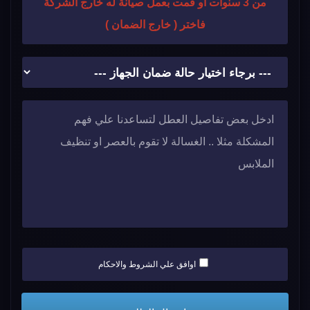
من 3 سنوات او قمت بعمل صيانة له خارج الشركة
فاختر ( خارج الضمان )
اوافق علي الشروط والاحكام