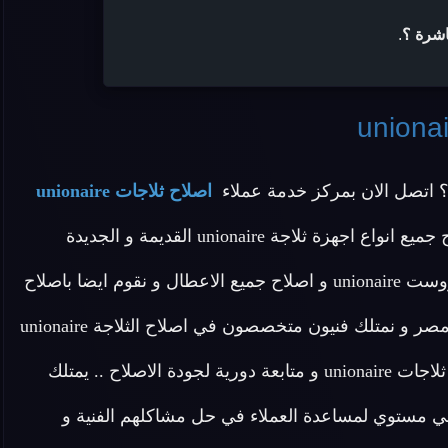
اشرة ؟
.
 اتصل الان بمركز خدمة عملاء
اصلاح ثلاجات unionaire
المنزلية المعتمد بمصر وهو توكيل معتمد يقدم خدمة اصلاح جميع انواع اجهزة ثلاجة unionaire القديمة و الجديدة
واصلاح ثلاجات ديفروست unionaire و اصلاح ثلاجات نوفروست unionaire و اصلاح جميع الاعطال و نقوم ايضا باصلاح
الاعطال البسيطة في المنزل .. ولاننا التوكيل المعتمد في مصر و نمتلك فنيون متخصصون في اصلاح الثلاجة unionaire
و قطع غيار اصلية نقدم لكم ضمان عام علي خدمة تصليح ثلاجات unionaire و متابعة دورية لجودة الاصلاح .. يمتلك
 صيانه unionaire مدربة علي اعلي مستوي لمساعدة العملاء في حل مشاكلهم الفنية و