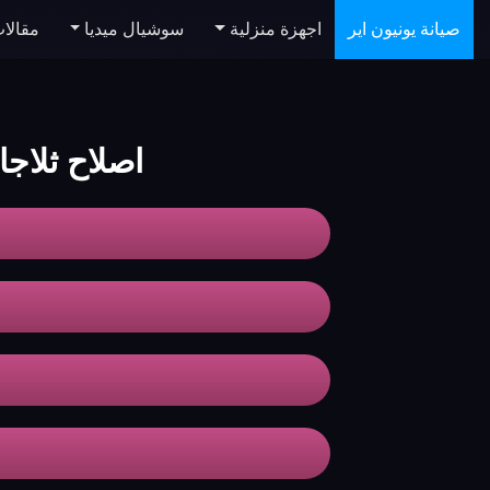
صيانة يونيون اير
اجهزة منزلية
سوشيال ميديا
مقالا
اصلاح ثلاجات naire