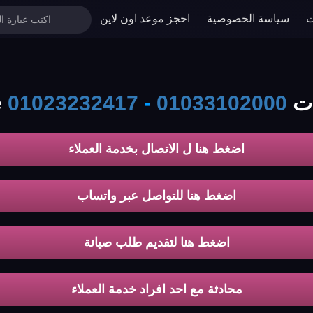
ت
سياسة الخصوصية
احجز موعد اون لاين
unio
01033102000
-
01023232417
اضغط هنا ل الاتصال بخدمة العملاء
اضغط هنا للتواصل عبر واتساب
اضغط هنا لتقديم طلب صيانة
محادثة مع احد افراد خدمة العملاء