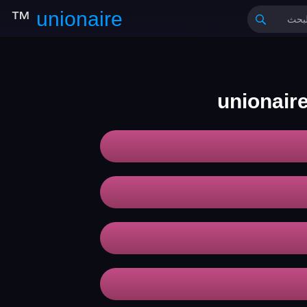
™
unionaire