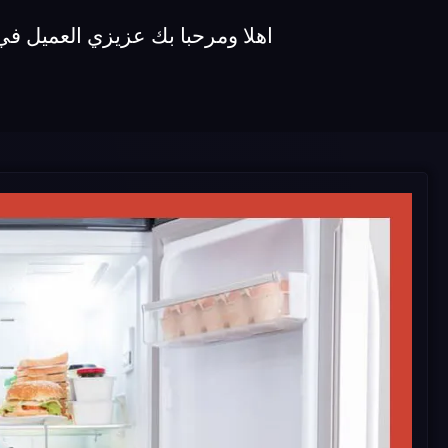
اهلا ومرحبا بك عزيزي العميل في توكيل اصلاح ثلاجات unionaire نقدم 