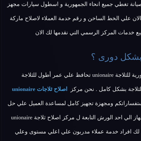
ل وصيانة تغطي جميع انحاء الجمهورية و اسطول سيارات مجهز
لان علي الخط الساخن و رقم خدمة العملاء لاصلاح ماركة
يجب عليك عزيزى العميل معرفة ان الإصلاح والصيانة الدورية للثلاجة unionaire تحافظ علي عمر أطول للثلاجة
لثلاجة بشكل كامل . نحن مركز
اصلاح ثلاجات unionaire
تفساراتكم ومجهزة تجهيز كامل لمساعدة العميل علي حل
الأعطال البسيطة والتي لا تستلزم وجود فني او سحب الجهاز الي احد الورش التابعة ل مركز اصلاح ثلاجة unionaire
ك افراد خدمة عملاء مدربون علي اعلي مستوى وعلي