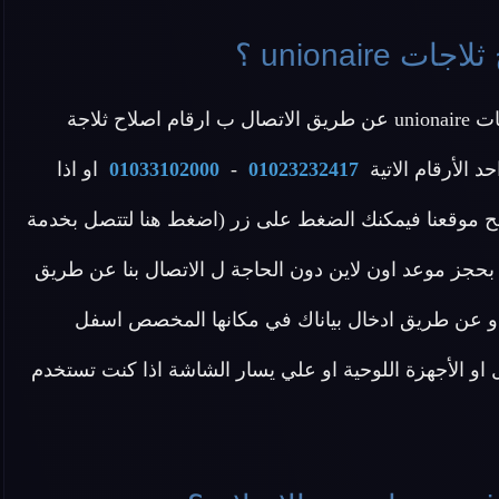
unionai ؟
عزيزي العميل يمكنك التواصل مع خدمة عملاء اصلاح ثلاجات unionaire عن طريق الاتصال ب ارقام اصلاح ثلاجة
01023232417
-
01033102000
او اذا
فح موقعنا فيمكنك الضغط على زر (اضغط هنا لتتصل بخدمة
 بحجز موعد اون لاين دون الحاجة ل الاتصال بنا عن طريق
اح unionaire) وإدخال بياناتك او عن طريق ادخال بياناك في مكانها المخصص اسفل
و الأجهزة اللوحية او علي يسار الشاشة اذا كنت تستخدم