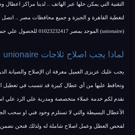
التقنية التي يمكن حلها عبر الهاتف .. لدينا مراكز اعطا
لتغطية القاهرة و الجيزة و جميع محافظات مصر .. اتصل ا
(unionaire) الموحد بمصر 01023232417 للحصول علي جميع خدمات المركز الرسمي التي نقدمها لك الان
لماذا يجب اصلاح ثلاجات unionaire بشكل دورى ؟
وتحافظ عليها من أي عطال كبيرة قد تتسبب في تعطيل ا
نقدم لكم خدمة عملاء متخصصة ومدربة علي الرد علي اس
لفحص العطل وعمل اصلاح شاملة له ولذلك فنحن نضمن ل