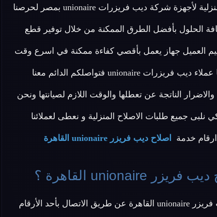
اصلاح ديب فريزرات unionaire أيضا بتوفير خدمة اصلاح منزلية لأجهزة شركة ديب فريزرات unionaire بمصر لحرصنا
زرات unionaire على ان نقدم كافة الحلول بأفضل الطرق الممكنة من خلال توفير قطع
تسليم العميل جهاز يعمل بأقصي كفاءة ممكنة في اسرع وقت
ممكن و نأمل في تقديم خدمة نموذجية تحظى بكامل رضا عملاء ديب فريزرات unionaire فتواصلكم الدائم معنا
ة والاضرار الناتجة عن تعطلها والوقت اللازم لصيانتها ونحن
ت unionaire لاندخر اى جهد كي نلبى جميع طلبات الاصلاح المنزلية و نعطى لعملائنا
ي ارقام خدمة
اصلاح ديب فريزر unionaire القاهرة
uniona القاهرة ؟
عزيزي العميل يمكنك التواصل مع خدمة عملاء اصلاح ديب فريزر unionaire القاهرة عن طريق الاتصال بأحد الأرقام