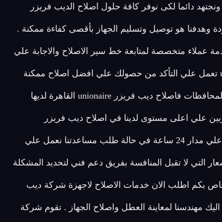
ونجتهد دائما لكى نوفر كافة حلول اصلاح الديب فريزر
دة وهدفنا هو توصيل وتسليم الجهاز بأقصى كفاءة ممكنة .
un القاهرة ايضا افضل خدمة عملاء متخصصة لمتابعة خط سير الاصلاح والاجابة علي
طلبات واستفسارات العملاء . شركة ديب فريزر unionaire تعمل علي التأكد من حصولك علي افضل اصلاح ممكنة
وضمان توفير مركز خدمة رئيسي لخدمة كافة المناطق والمحافظات فاصلاح ديب فريزر unionaire القاهرة لديها
ين علي اعلى مستوى لدينا في اصلاح ديب فريزر
unionaire القاهرة فريق مخصص للرد علي كافة اسئلتكم علي مدار 24 ساعة في حالة طلب مساعدتنا نعمل علي
ر التي لا تقبل المنافسة بفريق دعم فني لتحديد المشكلة
اص بكم اطلب الان خدمات الاصلاح لاجهزة شركة ديب
ف يصل اليك مهندسنا لمعاينة العطل واصلاح الجهاز . تقوم شركة