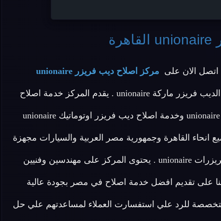
رة
 اتصل الان على
مركز اصلاح ديب فريزر unionaire
لان المركز يقدم افضل خدمة اصلاح لجميع انواع الديب فريزر ماركة unionaire . يقدم المركز خدمة اصلاح
ديب فريزر unionaire وخدمة اصلاح ديب فريزر باب واحد unionaire وخدمة اصلاح ديب فريزر اوتوماتيك unionaire
ع انحاء القاهرة وجمهورية مصر العربية والسيارات مجهزة
للوصول باقصى سرعة لتلبية طلبات عملاء اصلاح الديب فريزرات unionaire . يحتوى المركز على مهندسين وفنيين
 على تقديم افضل خدمة اصلاح في مصر بجودة عالية
ومتخصصة للرد علي استفسارت العملاء لمساعدتهم علي حل