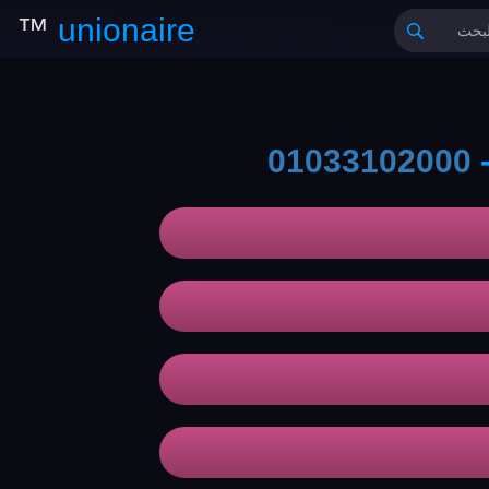
™
unionaire
01033102000