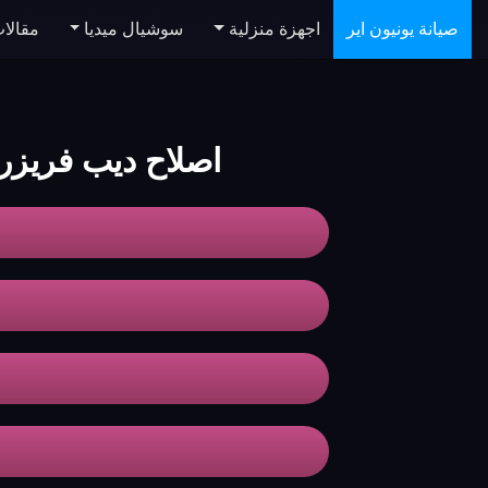
صيانة يونيون اير
اجهزة منزلية
سوشيال ميديا
مقالا
اصلاح ديب فريزر unionaire القاهر