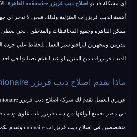
اى مشكلة قد تو
اصلاح ديب فريزر unionaire القاهرة
أهمية الديب فريزرات المنزلية ولذلك فنحن لا ندخر اى ج
ممكن القاهرة وجميع المحافظات والمناطق . نحن نعطى لعمل
مدربين ومجهزين ليراقبو سير العمل للحفاظ علي جودة ال
الديب فريزرات من المنزل او عند القيام بصيانتها في احد و
ماذا تقدم اصلاح ديب فريزر unionaire القاهرة ؟