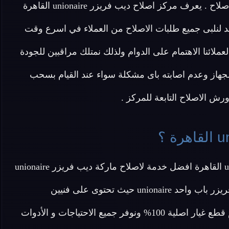
الاصلاح . يعرف مركز اصلاح ديب فريزر unionaire القاهرة
هد لنلبى جميع طلبات الاصلاح من العملاء في اسرع وقت
ائنا الاهتمام على الدوام ولذلك نمتلك مراقبين للجودة
جهاز وعدم اصابته باى مشكلة سواء عند القيام بسحب
رش الاصلاح التابعة للمركز .
عزيزي العميل تقدم لك شركة اصلاح ديب فريزر unionaire القاهرة افضل خدمة لاصلاح ماركة ديب فريزر unionaire
في مصر بجميع أنواعها من ديب فريزر باب علوى وديب فريزر باب واحد unionaire حيث تحتوى على فنيين
متخصصين في اصلاح ديب فريزرات unionaire وتقدم لكم قطع غيار اصلية 100% ونوفر جميع الاحتياجات و الأدوات