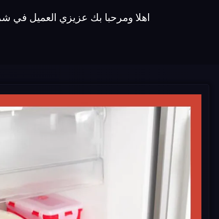
اهلا ومرحبا بك عزيزي العميل في شركة اصلاح ديب فريزر unionaire نقدم لكم 