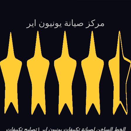
مركز صيانة يونيون اير
الخط الساخن لصيانة تكييفات يونيون اير | تصليح تكييفات