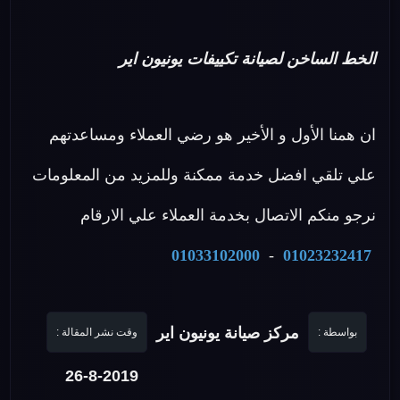
الخط الساخن لصيانة تكييفات يونيون اير
ان همنا الأول و الأخير هو رضي العملاء ومساعدتهم
علي تلقي افضل خدمة ممكنة وللمزيد من المعلومات
نرجو منكم الاتصال بخدمة العملاء علي الارقام
01033102000
-
01023232417
مركز صيانة يونيون اير
بواسطة :
وقت نشر المقالة :
26-8-2019