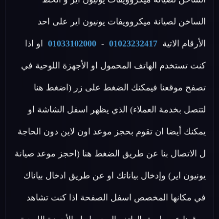
الساخن لصيانة ميكروويفات يونيون اير على احد
الأرقام الاتية
01023232417
-
01033102000
او اذا
كنت تستخدم الهاتف المحمول او الأجهزة اللوحية في
تصفح موقعنا فيمكنك الضغط على زر (اضغط هنا
لتتصل بخدمة العملاء) الذي يظهر اسفل الشاشة او
يمكنك أيضا ان تقوم بحجز موعد اون لاين دون الحاجة
ل الاتصال بنا عن طريق الضغط هنا (احجز موعد صيانة
يونيون اير) وإدخال بياناتك او عن طريق ادخال بياناك
في مكانها المخصص اسفل الصفحة اذا كنت تشاهد