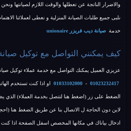
نلبى جميع طلبات الصيانة المنزلية و نعطى لعملائنا الاهتمام
خدمة
صيانة ديب فريزر unionaire
كيف يمكنني التواصل مع توكيل صيانة ديب فري
عزيزي العميل يمكنك التواصل مع خدمة عملاء توكيل صيانة unionaire عن طريق الاتصال بأحد الأرقام الا
01023232417
-
01033102000
او اذا كنت تستخدم الهات
الضغط على زر (اضغط هنا لتتصل بخدمة العملاء) الذي يظ
ادخال بياناك في مكانها المخصص اسفل الصفحة اذا كنت ت