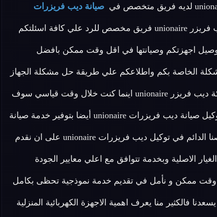
صيانة ديب فريزرات
مدربين علي اعلى مستوى لدينا في توكيل ديب فريزر unionaire فريق مخصص للرد علي كافة اسئلتكم
 علي توصيل اجهزتكم وصيانتها في اقل وقت ممكن بافضل
لمشكلة الخاصة بكم واطلاعكم علي طريقة حل مشكلة الجهاز
الخاص بكم اطلب الان خدمات الصيانة لاجهزة توكيل شركة ديب فريزر unionaire اينما كنت خلال وقت قياسي سوف
يصل اليك مهندسنا لمعاينة العطل و صيانة الجهاز . يقوم توكيل صيانة ديب فريزرات unionaire أيضا بتوفير خدمة صيانة
منزلية لأجهزة شركة ديب فريزرات unionaire بمصر لحرصنا الدائم في توكيل ديب فريزرات unionaire على ان نقدم
يار الاصلية وبخدمة تتوافق مع اعلي معايير الجودة
 وقت ممكن و نأمل في تقديم خدمة نموذجية تحظى بكامل
 فتواصلكم الدائم معنا يسعدنا فالكثير منا يعرف اهمية الاجهزة الكهربائية المنزلية