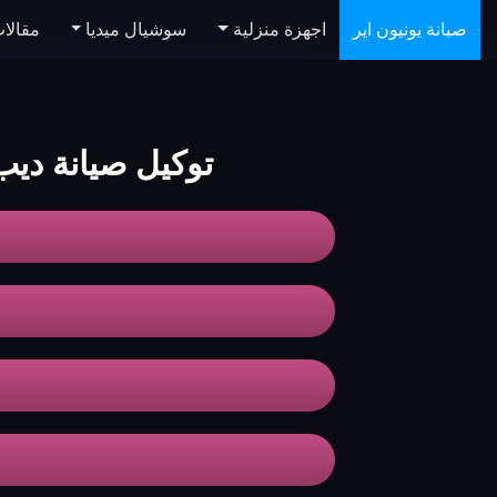
صيانة يونيون اير
اجهزة منزلية
سوشيال ميديا
مقالا
توكيل صيانة ديب فريزر