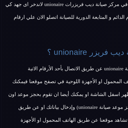
والاضرار الناتجة عن تعطلها والوقت اللازم لصيانتها ونحن في مركز صيانة ديب فريزرات unionaire لاندخر اى جهد كي
 الدائم و المتابعة الدورية للصيانة اتصلو الان علي ارقام
زر unionaire ؟
تية
ف المحمول او الأجهزة اللوحية في تصفح موقعنا فيمكنك
هر اسفل الشاشة او يمكنك أيضا ان تقوم بحجز موعد اون
لاين دون الحاجة ل الاتصال بنا عن طريق الضغط هنا (احجز موعد صيانة unionaire) وإدخال بياناتك او عن طريق
شاهد موقعنا عن طريق الهاتف المحمول او الأجهزة