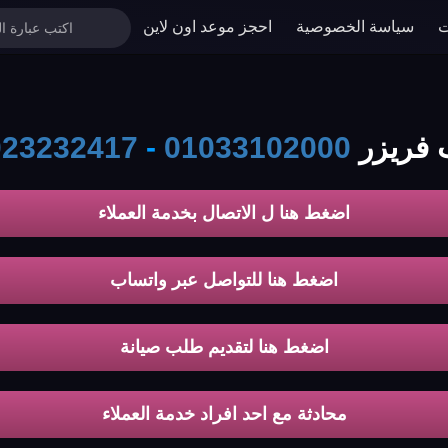
ت
سياسة الخصوصية
احجز موعد اون لاين
 unionaire
01033102000
-
023232417
اضغط هنا ل الاتصال بخدمة العملاء
اضغط هنا للتواصل عبر واتساب
اضغط هنا لتقديم طلب صيانة
محادثة مع احد افراد خدمة العملاء