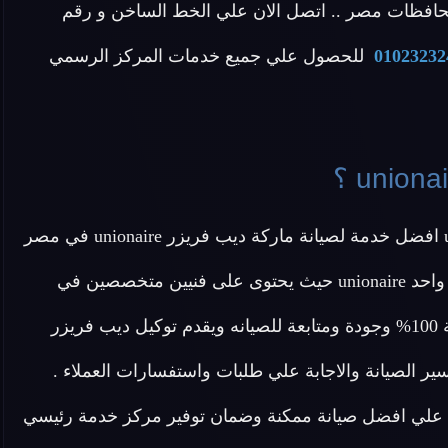
حافظات مصر .. اتصل الان علي الخط الساخن و رقم
01023232
للحصول علي جميع خدمات المركز الرسمي
عزيزي العميل يقدم لك توكيل صيانة ديب فريزر unionaire افضل خدمة لصيانة ماركة ديب فريزر unionaire في مصر
بجميع أنواعها من ديب فريزر باب علوى وديب فريزر باب واحد unionaire حيث يحتوى على فنيين متخصصين في
صيانة ديب فريزرات unionaire ويقدم لكم قطع غيار اصلية 100% وجودة ومتابعة للصيانه ويقدم توكيل ديب فريزر
ط سير الصيانة والاجابة علي طلبات واستفسارات العملاء .
 التأكد من حصولك علي افضل صيانة ممكنة وضمان توفير مركز خدمة رئيسي