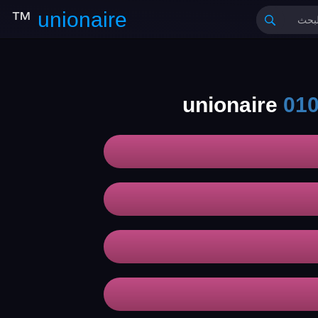
™
unionaire
01