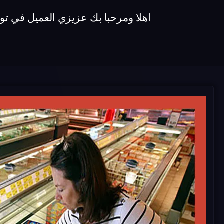
اهلا ومرحبا بك عزيزي العميل في توكيل صيانة ديب فريزر unionaire نقدم لكم