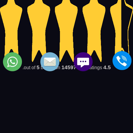
5
14597
4.5
based on
user ratings.
out of
بعض المواضيع الشبيهة بمركز
ديب فريزر يونيون اير
خدمة عملاء صيانة مينى بار toshiba
-
خدمة عملاء صيانة ايس