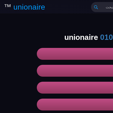
™
unionaire
010