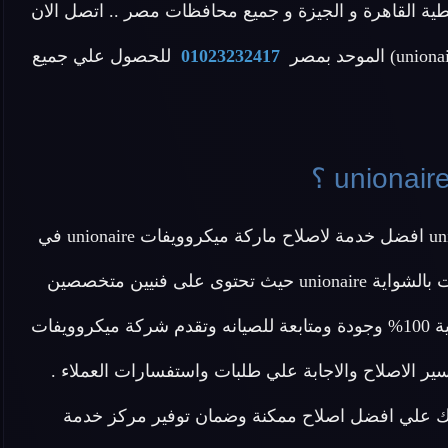
ة القاهرة و الجيزة و جميع محافظات مصر .. اتصل الان
01023232417
للحصول علي جميع
عزيزي العميل تقدم لك شركة اصلاح ميكروويفات unionaire افضل خدمة لاصلاح ماركة ميكروويفات unionaire في
مصر بجميع أنواعها من ميكروويفات سمارت وميكروويفات بالشواية unionaire حيث تحتوى على فنيين متخصصين
في اصلاح ميكروويف unionaire وتقدم لكم قطع غيار اصلية 100% وجودة ومتابعة للصيانه وتقدم شركة ميكروويفات
ط سير الاصلاح والاجابة علي طلبات واستفسارات العملاء .
لي التأكد من حصولك علي افضل اصلاح ممكنة وضمان توفير مركز خدمة