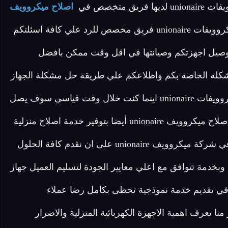
متخصص في
اصلاح ميكروويف
مدربين علي اعلى مستوى لدينا في شركة ميكروويفات unionaire فريق مخصص للرد علي كافة اسئلتكم
 علي توصيل اجهزتكم وصيانتها في اقل وقت ممكن بافضل
لمشكلة الخاصة بكم واطلاعكم علي طريقة حل مشكلة الجهاز
الخاص بكم اطلب الان خدمات الاصلاح لاجهزة شركة ميكروويفات unionaire اينما كنت خلال وقت قياسي سوف يصل
اليك مهندسنا لمعاينة العطل واصلاح الجهاز . تقوم شركة اصلاح ميكروويف unionaire أيضا بتوفير خدمة اصلاح منزلية
لأجهزة شركة ميكروويف unionaire بمصر لحرصنا الدائم في شركة ميكروويف unionaire على ان نقدم كافة الحلول
وبخدمة تتوافق مع اعلي معايير الجودة لتسليم العميل جهاز
ي تقديم خدمة نموذجية تحظى بكامل رضا عملاء
نا فالكثير منا يعرف اهمية الاجهزة الكهربائية المنزلية والاضرار