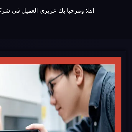
اهلا ومرحبا بك عزيزي العميل في شركة اصلاح ميكروويفات unionaire نقدم لكم ا