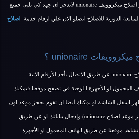
الناتجة عن تعطلها والوقت اللازم لصيانتها ونحن في مركز اصلاح ميكروويف unionaire لاندخر اى جهد كي نلبى جميع
 المتابعة الدورية للاصلاح اتصلو الان علي ارقام خدمة
اصلاح
فات unionaire ؟
اتية
ف المحمول او الأجهزة اللوحية في تصفح موقعنا فيمكنك
هر اسفل الشاشة او يمكنك أيضا ان تقوم بحجز موعد اون
لاين دون الحاجة ل الاتصال بنا عن طريق الضغط هنا (احجز موعد اصلاح unionaire) وإدخال بياناتك او عن طريق
شاهد موقعنا عن طريق الهاتف المحمول او الأجهزة