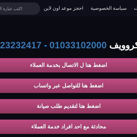
ت
سياسة الخصوصية
احجز موعد اون لاين
unionaire
01033102000
-
23232417
اضغط هنا ل الاتصال بخدمة العملاء
اضغط هنا للتواصل عبر واتساب
اضغط هنا لتقديم طلب صيانة
محادثة مع احد افراد خدمة العملاء