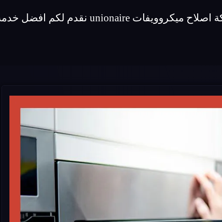
فضل خدمة اصلاح لماركة ميكروويفات unionaire