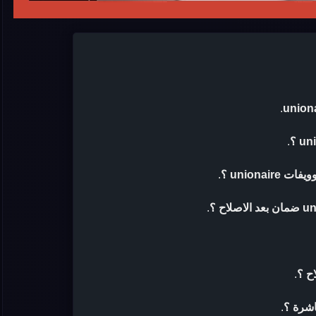
.
.
uniona ؟
.
.
ح ؟
.
اشرة ؟
.