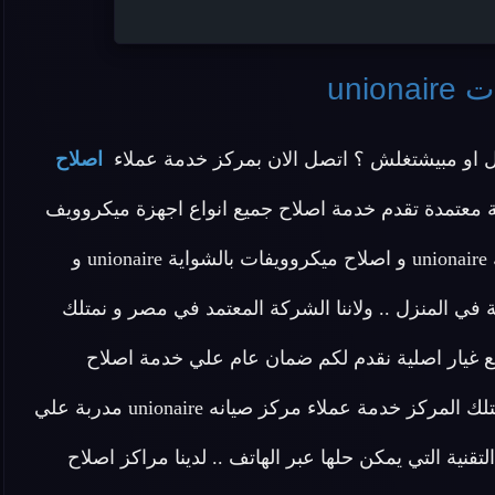
unio
و مبيشتغلش ؟ اتصل الان بمركز خدمة عملاء
اصلاح
 معتمدة تقدم خدمة اصلاح جميع انواع اجهزة ميكروويف
unionaire القديمة و الجديدة واصلاح ميكروويفات اتوماتيك unionaire و اصلاح ميكروويفات بالشواية unionaire و
 في المنزل .. ولاننا الشركة المعتمد في مصر و نمتلك
صون في اصلاح الميكروويف unionaire و قطع غيار اصلية نقدم لكم ضمان عام علي خدمة اصلاح
ميكروويفات unionaire و متابعة دورية لجودة الاصلاح .. يمتلك المركز خدمة عملاء مركز صيانه unionaire مدربة علي
نية التي يمكن حلها عبر الهاتف .. لدينا مراكز اصلاح