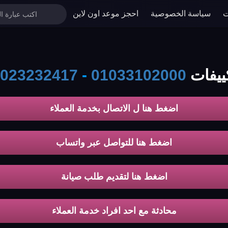
ت
سياسة الخصوصية
احجز موعد اون لاين
unionair
01033102000
-
023232417
اضغط هنا ل الاتصال بخدمة العملاء
اضغط هنا للتواصل عبر واتساب
اضغط هنا لتقديم طلب صيانة
محادثة مع احد افراد خدمة العملاء