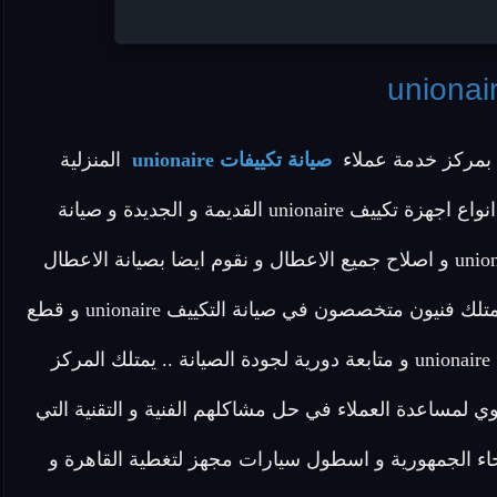
بمركز خدمة عملاء
صيانة تكييفات unionaire
المنزلية
المعتمد بمصر وهو شركة معتمدة تقدم خدمة صيانة جميع انواع اجهزة تكييف unionaire القديمة و الجديدة و صيانة
تكييفات اتوماتيك unionaire و صيانة تكييفات كونسيلد unionaire و اصلاح جميع الاعطال و نقوم ايضا بصيانة الاعطال
البسيطة في المنزل .. ولاننا الشركة المعتمد في مصر و نمتلك فنيون متخصصون في صيانة التكييف unionaire و قطع
غيار اصلية نقدم لكم ضمان عام علي خدمة صيانة تكييفات unionaire و متابعة دورية لجودة الصيانة .. يمتلك المركز
u مدربة علي اعلي مستوي لمساعدة العملاء في حل مشاكلهم الفنية و التقنية التي
نحاء الجمهورية و اسطول سيارات مجهز لتغطية القاهرة و