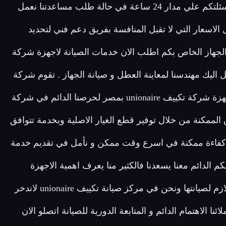
شركة تكييفات unionaire فريق مخصص للرد علي كافة اسئلتكم علي مدار 24 ساعة في حالة طلب مساعدتنا نعمل
اسعار التي لا تقبل المنافسة بفريق دعم فني لتحديد
جهاز الخاص بكم اطلب الان خدمات الصيانة لاجهزة شركة
 سوف يصل اليك مهندسنا لمعاينة العطل و صيانة الجهاز . تقوم شركة
صيانة تكييف unionaire أيضا بتوفير خدمة صيانة منزلية لأجهزة شركة تكييف unionaire بمصر لحرصنا الدائم في شركة
ل الطرق الممكنة من خلال توفير قطع الغيار الاصلية وبخدمة تتوافق
ي كفاءة ممكنة في اسرع وقت ممكن و نأمل في تقديم خدمة
بكامل رضا عملاء تكييف unionaire فتواصلكم الدائم معنا يسعدنا فالكثير منا يعرف اهمية الاجهزة
الكهربائية المنزلية والاضرار الناتجة عن تعطلها والوقت اللازم لصيانتها ونحن في مركز صيانة تكييف unionaire لاندخر
ا الاهتمام الدائم و المتابعة الدورية للصيانة اتصلو الان