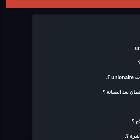
.
.
u ؟
.
.
ح ؟
.
اشرة ؟
.