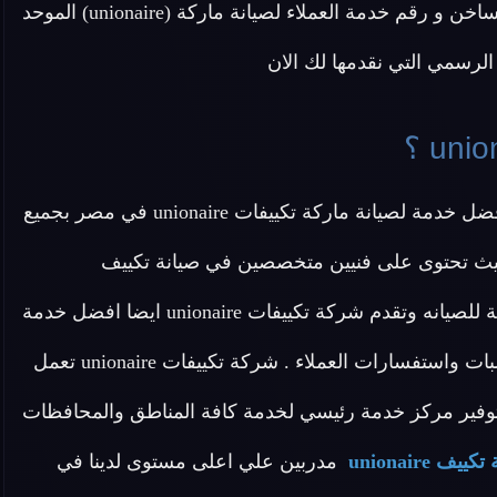
الجيزة و جميع محافظات مصر .. اتصل الان علي الخط الساخن و رقم خدمة العملاء لصيانة ماركة (unionaire) الموحد
رسمي التي نقدمها لك الان
عزيزي العميل تقدم لك شركة صيانة تكييفات unionaire افضل خدمة لصيانة ماركة تكييفات unionaire في مصر بجميع
ها من تكييفات انفرتر وتكييفات كونسيلد unionaire حيث تحتوى على فنيين متخصصين في صيانة تكييف
unionaire وتقدم لكم قطع غيار اصلية 100% وجودة ومتابعة للصيانه وتقدم شركة تكييفات unionaire ايضا افضل خدمة
عملاء متخصصة لمتابعة خط سير الصيانة والاجابة علي طلبات واستفسارات العملاء . شركة تكييفات unionaire تعمل
فير مركز خدمة رئيسي لخدمة كافة المناطق والمحافظات
ييف unionaire
مدربين علي اعلى مستوى لدينا في