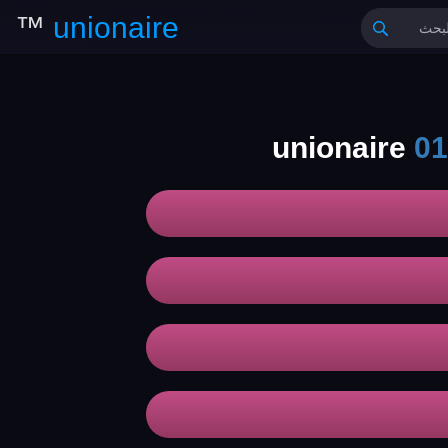
™
unionaire
01