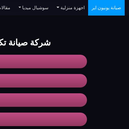
صيانة يونيون اير
اجهزة منزلية
سوشيال ميديا
مقالا
شركة صيانة تكييفات e