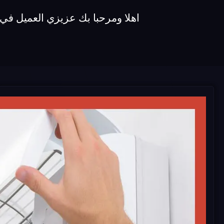
اهلا ومرحبا بك عزيزي العميل في شركة صيانة تكييفات unionaire نقدم ل