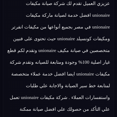
عزيزي العميل تقدم لك شركة صيانة مكيفات
unionaire افضل خدمة لصيانة ماركة مكيفات
unionaire في مصر بجميع أنواعها من مكيفات انفرتر
ومكيفات كونسيلد unionaire حيث تحتوى على فنيين
متخصصين في صيانة مكيف unionaire وتقدم لكم قطع
غيار اصلية 100% وجودة ومتابعة للصيانه وتقدم شركة
مكيفات unionaire ايضا افضل خدمة عملاء متخصصة
لمتابعة خط سير الصيانة والاجابة علي طلبات
واستفسارات العملاء . شركة مكيفات unionaire تعمل
علي التأكد من حصولك علي افضل صيانة ممكنة