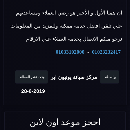
ان همنا الأول و الأخير هو رضي العملاء ومساعدتهم
علي تلقي افضل خدمة ممكنة وللمزيد من المعلومات
نرجو منكم الاتصال بخدمة العملاء علي الارقام
01033102000
-
01023232417
مركز صيانة يونيون اير
بواسطة :
وقت نشر المقالة :
28-8-2019
احجز موعد اون لاين