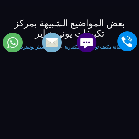
بعض المواضيع الشبيهة بمركز
تكييفات يونيون اير
صيانة مكيف توشيبا الاسكندرية
-
صيانة شيلر يونيفرسال
الاسكندرية
-
صيانة chiller الاسكا الاسكندرية
-
صيانة
شيلرات ويرلبول الاسكندرية
-
صيانة التكييف وايت بوينت
الاسكندرية
-
صيانه air conditioning وستنجهاوس الاسكندرية
-
صيانه تكييفات ادميرال الاسكندرية
-
صيانه تكييف باساب
الاسكندرية
-
صيانه مكيفات كولدير الاسكندرية
-
صيانه air
conditioner فريش الاسكندرية
-
خدمة صيانة الماركات
العالمية | العالمية للصيانة والتوكيلات
-
Marketing Agency
-
مصنع اعمدة انارة
-
الفكر الرقمي ل عقود الصيانة
-
VIP