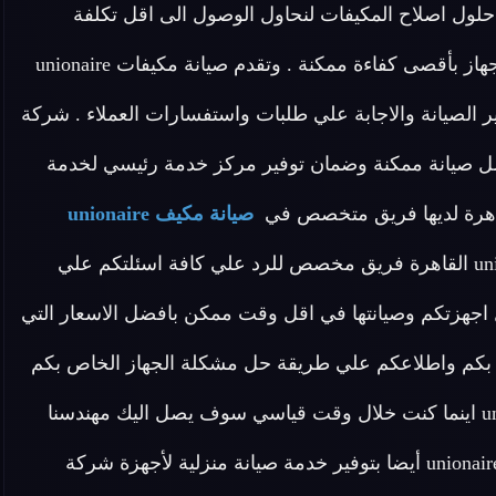
ة حلول اصلاح المكيفات لنحاول الوصول الى اقل تكلفة
للصيانة واعلى معايير الجودة وهدفنا هو توصيل وتسليم الجهاز بأقصى كفاءة ممكنة . وتقدم صيانة مكيفات unionaire
الصيانة والاجابة علي طلبات واستفسارات العملاء . شركة
ك علي افضل صيانة ممكنة وضمان توفير مركز خدمة رئيسي لخدمة
صيانة مكيف unionaire
مدربين علي اعلى مستوى لدينا في صيانة مكيفات unionaire القاهرة فريق مخصص للرد علي كافة اسئلتكم علي
يل اجهزتكم وصيانتها في اقل وقت ممكن بافضل الاسعار التي
ة بكم واطلاعكم علي طريقة حل مشكلة الجهاز الخاص بكم
اطلب الان خدمات الصيانة لاجهزة شركة مكيفات unionaire اينما كنت خلال وقت قياسي سوف يصل اليك مهندسنا
لمعاينة العطل و صيانة الجهاز . تقوم شركة صيانة مكيف unionaire أيضا بتوفير خدمة صيانة منزلية لأجهزة شركة