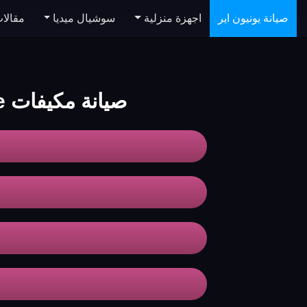
صيانة يونيون اير
اجهزة منزلية
سوشيال ميديا
مقالا
صيانة مكيفات unionaire القاهرة