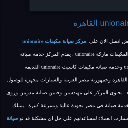
لش اتصل الان على
مركز صيانة مكيفات unionaire
لان المركز يقدم افضل خدمة صيانة لجميع انواع المكيفات ماركة unionaire . يقدم المركز خدمة صيانة
مكيفات unionaire وخدمة صيانة مكيفات كونسيلد unionaire وخدمة صيانة مكيفات كاسيت unionaire القديمة
القاهرة وجمهورية مصر العربية والسيارات مجهزة للوصول
باقصى سرعة لتلبية طلبات عملاء صيانة المكيف unionaire . يحتوى المركز على مهندسين وفنيين صيانة مدربين وزوى
مة صيانة في مصر بجودة عالية وبسرعة كبيرة . يمتلك
فسارت العملاء لمساعدتهم علي حل اى مشكلة قد تو
صيانة