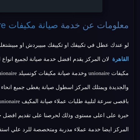
معلومات عن خدمة
صيانة مكيفات unionaire القاهرة
لو عندك عطل في تكييفك او تكييفك مبيبردش او مبيشتغ
القاهرة
والجديدة ويمتلك المركز اسطول صيانة يغطى جميع انحاء 
خبرة على اعلى مستوى وذلك لحرصنا على تقديم افضل خد
المركز ايضا خدمة عملاء مدربة ومتخصصة للرد علي است