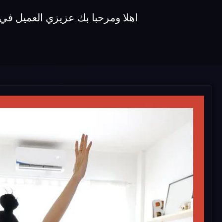
اهلا ومرحبا بك عزيزي العميل في شركة صيانة مكيفات unionaire نقدم 