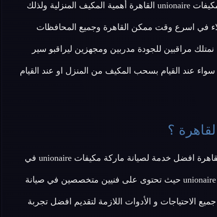
الصيانة . يعرف مركز صيانة مكيفات unionaire القاهرة أهمية المكيف المنزلية ولذلك
ملاء في اسرع وقت ممكن القاهرة وجميع المحافظات
ك نمتلك مراقبين للجودة مدربين ومجهزين ليراقبو سير
واء عند القيام بسحب المكيف من المنزل او عند القيام
عزيزي العميل تقدم لك شركة صيانة مكيفات unionaire القاهرة افضل خدمة لصيانة ماركة مكيفات unionaire في
مصر بجميع أنواعها من مكيفات انفرتر ومكيفات كونسيلد unionaire حيث تحتوى على فنيين متخصصين في صيانة
وتقدم لكم قطع غيار اصلية 100% ونوفر جميع الاحتياجات و الأدوات اللازمة لتقديم افضل تجربة