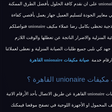
مكيف unionaire بمصر لحرصنا الدائم في شركة مكيف unionaire على ان نقدم كافة الحلول بأفضل الطرق الممكنة
ي معايير الجودة لتسليم العميل جهاز يعمل بأقصي كفاءة
ممكنة في اسرع وقت ممكن و نأمل في تقديم خدمة نموذجية تحظى بكامل رضا عملاء مكيف unionaire فتواصلكم
ئية المنزلية والاضرار الناتجة عن تعطلها والوقت اللازم
 مركز صيانة مكيف unionaire لاندخر اى جهد كي نلبى جميع طلبات الصيانة المنزلية و نعطى لعملائنا
 ارقام خدمة
صيانة مكيفات unionaire القاهرة
un القاهرة ؟
 الاتية
ف المحمول او الأجهزة اللوحية في تصفح موقعنا فيمكنك