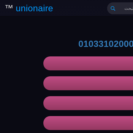
™
unionaire
0103310200