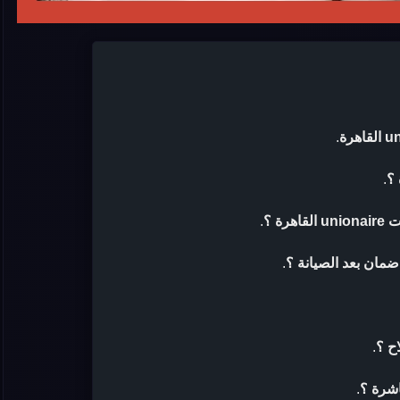
.
.
ة ؟
.
.
ح ؟
.
اشرة ؟
.