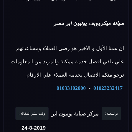
صيانة ميكروويف يونيون اير مصر
ان همنا الأول و الأخير هو رضي العملاء ومساعدتهم
علي تلقي افضل خدمة ممكنة وللمزيد من المعلومات
نرجو منكم الاتصال بخدمة العملاء علي الارقام
01033102000
-
01023232417
مركز صيانة يونيون اير
بواسطة :
وقت نشر المقالة :
24-8-2019