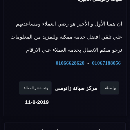
ان همنا الأول و الأخير هو رضي العملاء ومساعدتهم
علي تلقي افضل خدمة ممكنة وللمزيد من المعلومات
نرجو منكم الاتصال بخدمة العملاء علي الارقام
01066628620
-
01067188056
مركز صيانة زانوسى
بواسطة :
وقت نشر المقالة :
11-8-2019