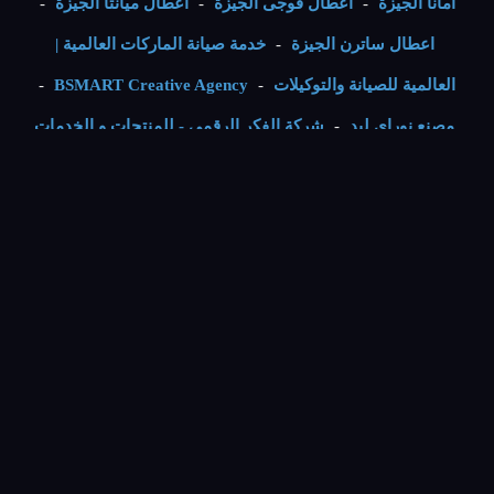
امانا الجيزة
-
اعطال فوجى الجيزة
-
اعطال ميانتا الجيزة
-
اعطال ساترن الجيزة
-
خدمة صيانة الماركات العالمية |
العالمية للصيانة والتوكيلات
-
BSMART Creative Agency
-
مصنع نوراي ليد
-
شركة الفكر الرقمي - للمنتجات و الخدمات
التقنية
-
VIP Numbers - ارقام مميزة
-
Sitemap
صيانة زانوسى الجيزة | تصليح زانوسى
$$
مركز صيانة زانوسى الجيزة يمتلك اسطول سيارات تغطى جميع
انحاء الجيزة لتقديم افضل خدمة صيانة لاجهزة زانوسى
Cairo ,
12611 ,
EG