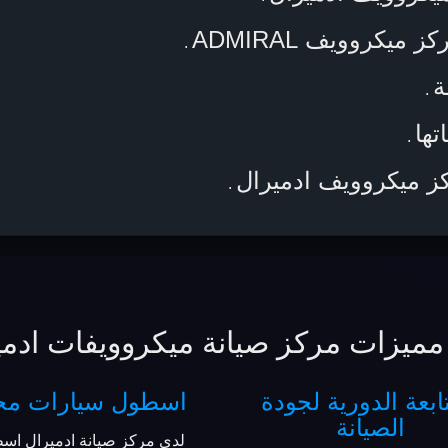
يكروويف ADMIRAL
.
ة
.
تها
.
كز ميكروويف ادميرال
.
مميزات مركز صيانة ميكروويفات ادمي
ابعة الدورية لجودة
اسطول سيارات مج
الصيانة
لدي مركز صيانة ادميرال اس