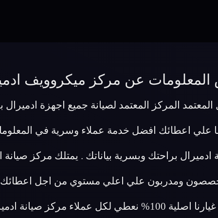
المعلومات عن مركز ميكروويف ادمي
لمعتمد المركز المعتمد لصيانة جميع اجهزة ادميرال بج
ما علي اعطائك افضل خدمة عملاء وسرية في المعلوم
ادميرال براحتك وبسرية بياناتك . يمتلك مركز صيان
تخصصون ومدربون علي اعلي مستوي من اجل اعطائك اف
وبسبب ثقتنا في جودة عملنا وفي ان قطع غيارنا اصلية 100% نعط