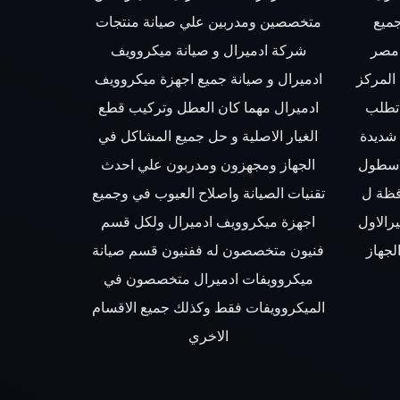
ميع
متخصصين ومدربين علي صيانة منتجات
 مصر
شركة ادميرال و صيانة ميكروويف
المركز
ادميرال و صيانة جميع اجهزة ميكروويف
 تطلب
ادميرال مهما كان العطل وتركيب قطع
 شديدة
الغيار الاصلية و حل جميع المشاكل في
لاسطول
الجهاز ومجهزون ومدربون علي احدث
فظة ل
تقنيات الصيانة واصلاح العيوب في وجميع
رالاول
اجهزة ميكروويف ادميرال ولكل قسم
جهاز
فنيون متخصصون له ففنيون قسم صيانة
ميكروويفات ادميرال متخصصون في
الميكروويفات فقط وكذلك جميع الاقسام
الاخري