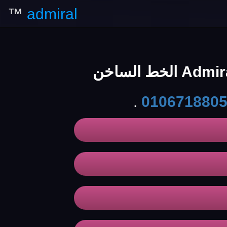
™
admiral
.
010671880