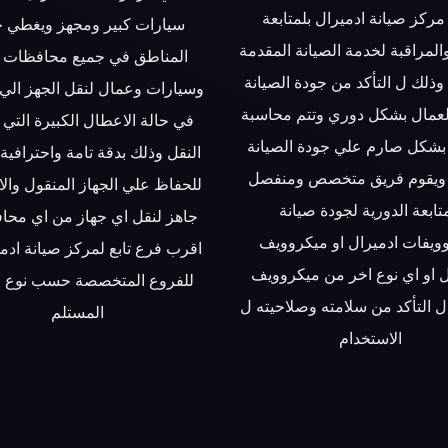
مركز صيانة ادميرال بلمتابعة
سيارات كبير ومجهز ويغطي ج
والمراقبة لخدمة الصيانة المقدمة
المناطق في جميع محافظات
وذلك ل التأكد من جودة الصيانة
وسيارات وعمال لنقل الجهز الي 
لعمال بشكل دوري وتتم محاسبة
في حالة الاعطال الكبيرة التي
بشكل صارم علي جودة الصيانة
النقل وذلك بدقة تامة واحترافية
 ويقوم فريق متخصص ومنفصل
للحفاظ علي الجهاز المنقول وا
تابعة الدورية لجودة صيانة
جاهز لنقل اي جهاز من اي محا
ويفات ادميرال او ميكروويف
اقرب فرع تابع لمركز صيانة ادمي
ل او اي نوع اخر من ميكروويف
للفروع المتخصصة حسب نوع ال
ل التأكد من سلامته وصلاحيته ل
المستلم
الاستخدام