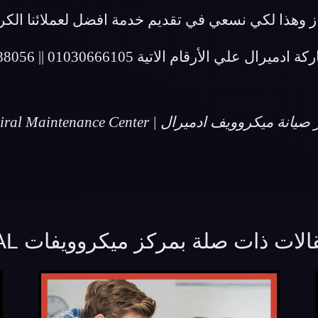
ز وهذا لكي نسعي في تقديم خدمة افضل لعملائنا الكر
ميرال علي الأرقام الاتية 01030666105 || 01067188056
نة ميكروويف ادميرال | Admiral Maintenance Center
ات ذات صلة بمركز ميكروويفات ADMIRAL