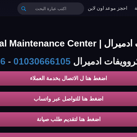
احجز موعد اون لاين
Admiral Ma الخط الساخن
كروويفات ادميرال
01030666105
-
56
اضغط هنا ل الاتصال بخدمة العملاء
اضغط هنا للتواصل عبر واتساب
اضغط هنا لتقديم طلب صيانة