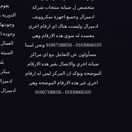
يقوم 
متخصص ل صيانة منتجات شركة
الدورية 
ادميرال وجميع اجهزة ميكروويف
وجودتها 
ادميرال وليست هناك اي ارقام اخري
وجودة ا
معتمده له سوي هذه الارقام وهي
العمال 
01030666105 - 01067188056 ونحن لسنا
السيئة
مسأولون عن التعامل مع اي مراكز
بلم
صيانة اخري والاتصال بغير هذه الارقام
ميكرو
الموضحة ونؤكد ان المركز ليس له ارقام
ادميرا
اخري غير هذه الارقام الموضحة وهي
ادميرال 
01030666105 - 01067188056