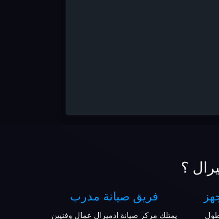
رال ؟
هز
فريق صيانة مدرب
طول
يمتلك مركز صيانة ادميرال عمال وفنيين