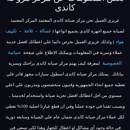
كاندى
عزيزي العميل نحن مركز صيانة كاندى المعتمد المركز المعتمد
لصيانة جميع اجهزة كاندى بجميع انواعها (
غسالة
-
ثلاجة
–
تكييف
هواء
) ولذلك عزيزي العميل نحرص دائما علي اعطائك افضل خدمة
عملاء وسرية في المعلومات ويمكنك الاطلاع علي صفحة
سياسة
الخصوصية
لمعرفة كيف يهتم مركز صيانة كاندى براحتك وبسرية
بياناتك . يمتلك مركز صيانة كاندى اسطول سيارات مجهز قادر علي
تغطية جميع انحاء الجمهورية وفنيون متخصصون ومدربون علي اعلي
مستوي من اجل اعطائك افضل تجربة صيانة واستخدام لخدمتنا ..
وبسبب ثقتنا في جودة عملنا وفي ان قطع غيارنا اصلية 100% نعطي
لكل عملاء مركز صيانة كاندى ضمان عام علي الصيانة ومتابعة دورية
في حالة وجود أي مشاكل او اعطال للجهاز وهذا لكي نسعي في