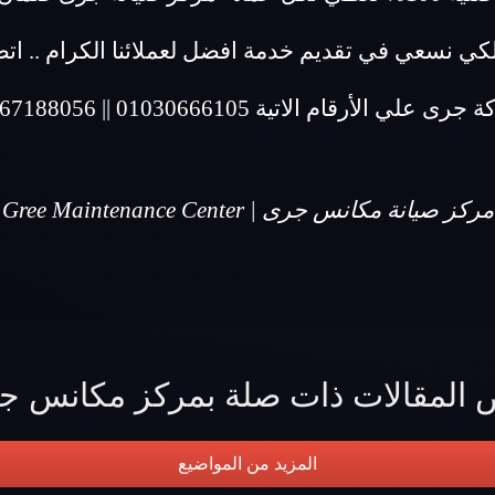
لكي نسعي في تقديم خدمة افضل لعملائنا الكرام .. ا
رى علي الأرقام الاتية 01030666105 || 01067188056
مركز صيانة مكانس جرى | Gree Maintenance Center
 المقالات ذات صلة بمركز مكانس ج
المزيد من المواضيع