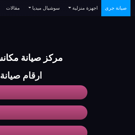
صيانة جرى
اجهزة منزلية
سوشيال ميديا
مقالات
مركز صيانة مكانس جرى | ntenance Center
ارقام صيان