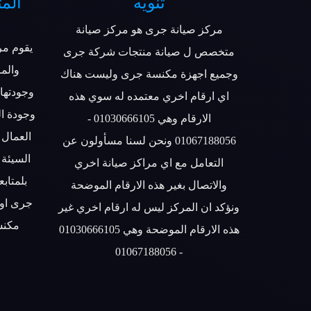
تنويه
المت
مركز صيانة جرى هو مركز صيانة
يقوم مر
متخصص ل صيانة منتجات شركة جرى
والمر
وجميع اجهزة مكنسة جرى وليست هناك
وجودتها 
اي ارقام اخري معتمده له سوي هذه
وجودة ا
الارقام وهي 01030666105 -
العمال 
01067188056 ونحن لسنا مسأولون عن
السيئة
التعامل مع اي مراكز صيانة اخري
بلمتاب
والاتصال بغير هذه الارقام الموضحة
جرى او 
ونؤكد ان المركز ليس له ارقام اخري غير
مكنس
هذه الارقام الموضحة وهي 01030666105
- 01067188056