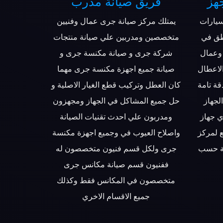
هز
فريق صيانة مدرب
يارات
يمتلك مركز صيانة جرى عمال وفنيين
طق في
متخصصين ومدربين علي صيانة منتجات
وعمال
شركة جرى و صيانة مكنسة جرى و
الاعطال
صيانة جميع اجهزة مكنسة جرى مهما
قة تامة
كان العطل وتركيب قطع الغيار الاصلية و
لجهاز
حل جميع المشاكل في الجهاز ومجهزون
ي جهاز
ومدربون علي احدث تقنيات الصيانة
 لمركز
واصلاح العيوب في وجميع اجهزة مكنسة
صة حسب
جرى ولكل قسم فنيون متخصصون له
ففنيون قسم صيانة مكانس جرى
متخصصون في المكانس فقط وكذلك
جميع الاقسام الاخري