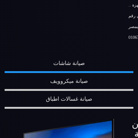
زة ..
 رقم
بمصر
0106
صيانة شاشات
صيانة ميكروويف
صيانة غسالات اطباق
ن