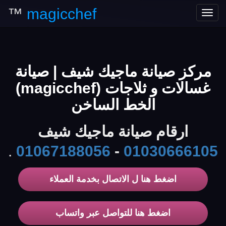
™
magicchef
Toggle
navigation
مركز صيانة ماجيك شيف | صيانة
غسالات و ثلاجات (magicchef)
الخط الساخن
ارقام صيانة ماجيك شيف
.
01067188056
-
01030666105
اضغط هنا ل الاتصال بخدمة العملاء
اضغط هنا للتواصل عبر واتساب