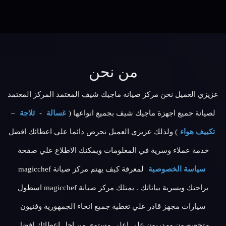
من نحن
عزيزي العميل نحن مركز صيانه ماجيك شيف المعتمد المركز المعتمد
لصيانة جميع اجهزة ماجيك شيف بجميع انواعها (
غسالة
-
ثلاجة
–
تكييف هواء
) ولذلك عزيزي العميل نحرص دائما علي اعطائك افضل
خدمة عملاء وسرية في المعلومات ويمكنك الاطلاع علي صفحة
سياسة الخصوصية
لمعرفة كيف يهتم مركز صيانة magicchef
براحتك وبسرية بياناتك . يمتلك مركز صيانة magicchef اسطول
سيارات مجهز قادر علي تغطية جميع انحاء الجمهورية وفنيون
متخصصون ومدربون علي اعلي مستوي من اجل اعطائك افضل