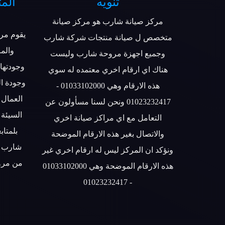
تنويه
المت
مركز صيانة شارب هو مركز صيانة
يقوم مرك
متخصص ل صيانة منتجات شركة شارب
والمر
وجميع اجهزة مروحة شارب وليست
وجودتها 
هناك اي ارقام اخري معتمده له سوي
وجودة ا
هذه الارقام وهي 01033102000 -
العمال 
01023232417 ونحن لسنا مسأولون عن
السيئة
التعامل مع اي مراكز صيانة اخري
بلمتاب
والاتصال بغير هذه الارقام الموضحة
شارب ا
ونؤكد ان المركز ليس له ارقام اخري غير
من مرو
هذه الارقام الموضحة وهي 01033102000
- 01023232417