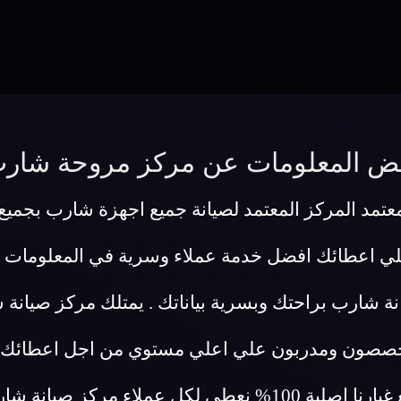
ض المعلومات عن مركز مروحة شار
مد المركز المعتمد لصيانة جميع اجهزة شارب بجميع ا
لي اعطائك افضل خدمة عملاء وسرية في المعلومات 
نة شارب براحتك وبسرية بياناتك . يمتلك مركز صيان
تخصصون ومدربون علي اعلي مستوي من اجل اعطائك اف
وبسبب ثقتنا في جودة عملنا وفي ان قطع غيارنا اصلية 100% نع