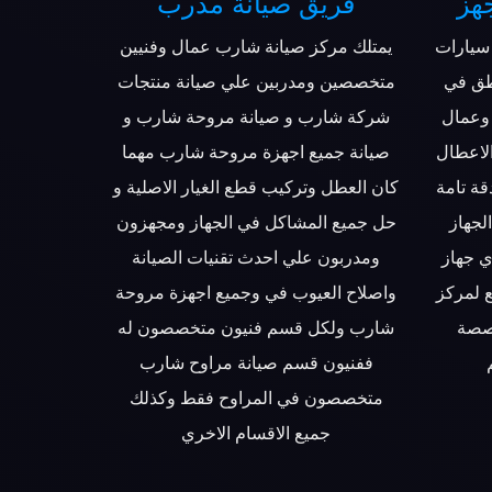
هز
فريق صيانة مدرب
سيارات
يمتلك مركز صيانة شارب عمال وفنيين
طق في
متخصصين ومدربين علي صيانة منتجات
وعمال
شركة شارب و صيانة مروحة شارب و
الاعطال
صيانة جميع اجهزة مروحة شارب مهما
قة تامة
كان العطل وتركيب قطع الغيار الاصلية و
لجهاز
حل جميع المشاكل في الجهاز ومجهزون
ي جهاز
ومدربون علي احدث تقنيات الصيانة
 لمركز
واصلاح العيوب في وجميع اجهزة مروحة
خصصة
شارب ولكل قسم فنيون متخصصون له
ففنيون قسم صيانة مراوح شارب
متخصصون في المراوح فقط وكذلك
جميع الاقسام الاخري