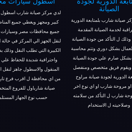
ابعة الدورية لجودة
اسطول سيارات مج
الصيانة
لدي مركز صيانة شارب اسطول 
ز صيانة شارب بلمتابعة الدورية
كبير ومجهز ويغطي جميع المنا
اقبة لخدمة الصيانة المقدمة
جميع محافظات مصر وسيارات 
وذلك ل التأكد من جودة الصيانة
لنقل الجهز الي المركز في حالة 
لعمال بشكل دوري وتتم محاسبة
الكبيرة التي تطلب النقل وذلك بد
بشكل صارم علي جودة الصيانة
واحترافية شديدة للحفاظ علي ا
 ويقوم فريق متخصص ومنفصل
المنقول والاسطول جاهز لنقل ا
عة الدورية لجودة صيانة مراوح
من اي محافظة ل اقرب فرع تابع
و مروحة شارب او اي نوع اخر
صيانة شارباول للفروع المت
حة شارب ل التأكد من سلامته
حسب نوع الجهاز المستلم
وصلاحيته ل الاستخدام