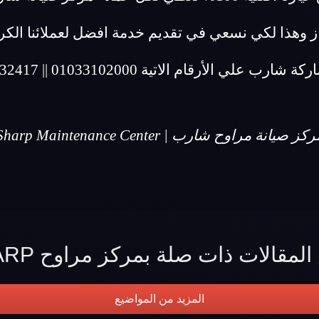
ز وهذا لكي نسعي في تقديم خدمة افضل لعملائنا الكر
ارب علي الأرقام الاتية 01033102000 || 01023232417
كز صيانة مراوح شارب | Sharp Maintenance Center
لمقالات ذات صلة بمركز مراوح SHARP
المزيد من المواضيع