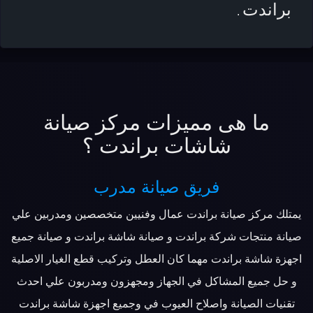
براندت
.
ما هى مميزات مركز صيانة
شاشات براندت ؟
فريق صيانة مدرب
يمتلك مركز صيانة براندت عمال وفنيين متخصصين ومدربين علي
صيانة منتجات شركة براندت و صيانة شاشة براندت و صيانة جميع
اجهزة شاشة براندت مهما كان العطل وتركيب قطع الغيار الاصلية
و حل جميع المشاكل في الجهاز ومجهزون ومدربون علي احدث
تقنيات الصيانة واصلاح العيوب في وجميع اجهزة شاشة براندت