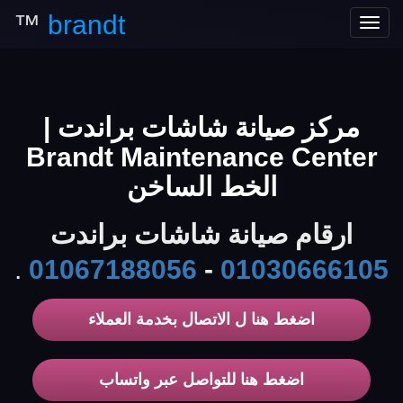
™
brandt
Toggle
navigation
مركز صيانة شاشات براندت |
Brandt Maintenance Center
الخط الساخن
ارقام صيانة شاشات براندت
.
01067188056
-
01030666105
اضغط هنا ل الاتصال بخدمة العملاء
اضغط هنا للتواصل عبر واتساب