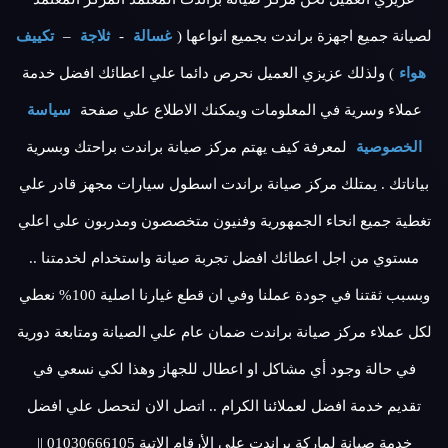
لصيانة جميع اجهزة براندت بجميع انواعها (
غسالة
-
ثلاجة
–
تكييف
هواء
) ولذلك عزيزي العميل نحرص دائما علي اعطائك افضل خدمة
عملاء وسرية في المعلومات ويمكنك الاطلاع علي صفحة
سياسة
الخصوصية
لمعرفة كيف يهتم مركز صيانة براندت براحتك وبسرية
بياناتك . يمتلك مركز صيانة براندت اسطول سيارات مجهز قادر علي
تغطية جميع انحاء الجمهورية وفنيون متخصصون ومدربون علي اعلي
مستوي من اجل اعطائك افضل تجربة صيانة واستخدام لخدمتنا ..
وبسبب ثقتنا في جودة عملنا وفي ان قطع غيارنا اصلية 100% نعطي
لكل عملاء مركز صيانة براندت ضمان عام علي الصيانة ومتابعة دورية
في حالة وجود أي مشاكل او اعطال للجهاز وهذا لكي نسعي في
تقديم خدمة افضل لعملائنا الكرام .. اتصل الان لتحصل علي افضل
خدمة صيانة لماركة براندت علي الأرقام الاتية 01030666105 ||