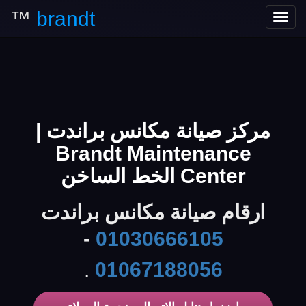
™
brandt
Toggle
navigation
مركز صيانة مكانس براندت |
Brandt Maintenance
Center الخط الساخن
ارقام صيانة مكانس براندت
-
01030666105
.
01067188056