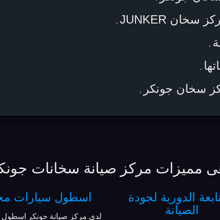
سخان JUNKER
.
ة
.
تها
.
كز سخان جونكر
.
ى مميزات مركز صيانة سخانات جونك
ابعة الدورية لجودة
اسطول سيارات مج
الصيانة
لدي مركز صيانة جونكر اسطول 