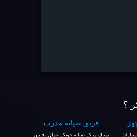
ر ؟
هز
فريق صيانة مدرب
سيارات
يمتلك مركز صيانة جونكر عمال وفنيين