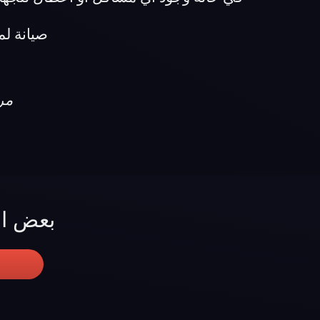
صيانة لماركة ج
مركز
بعض الم