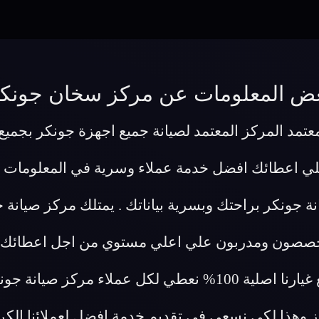
ض المعلومات عن مركز سخان جونك
تمد المركز المعتمد لصيانة جميع اجهزة جونكر بجميع ا
لي اعطائك افضل خدمة عملاء وسرية في المعلومات 
ة جونكر براحتك وبسرية بياناتك . يمتلك مركز صيان
تخصصون ومدربون علي اعلي مستوي من اجل اعطائك اف
وبسبب ثقتنا في جودة عملنا وفي ان قطع غيارنا اصلية 100% نع
ز وهذا لكي نسعي في تقديم خدمة افضل لعملائنا الكر