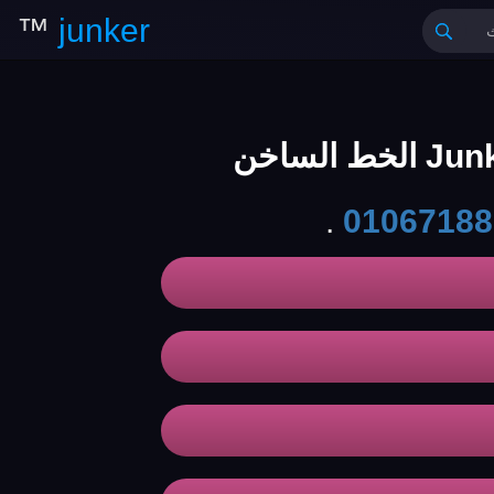
™
junker
.
01067188