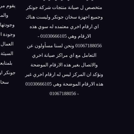
يقوم مرك
متخصص ل صيانة منتجات شركة جونكر
والمر
وجميع اجهزة سخان جونكر وليست هناك
وجودتها 
اي ارقام اخري معتمده له سوي هذه
وجودة ا
الارقام وهي 01030666105 -
العمال 
01067188056 ونحن لسنا مسأولون عن
السيئة
التعامل مع اي مراكز صيانة اخري
بلمتابع
والاتصال بغير هذه الارقام الموضحة
جونكر او
ونؤكد ان المركز ليس له ارقام اخري غير
سخان
هذه الارقام الموضحة وهي 01030666105
- 01067188056