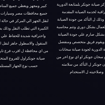
ز صيانة جونكر بلمتابعة الدورية
كبير ومجهز ويغطي جميع المنا
اقبة لخدمة الصيانة المقدمة
جميع محافظات مصر وسيارات 
وذلك ل التأكد من جودة الصيانة
لنقل الجهز الي المركز في حالة 
لعمال بشكل دوري وتتم محاسبة
الكبيرة التي تطلب النقل وذلك بد
بشكل صارم علي جودة الصيانة
واحترافية شديدة للحفاظ علي ا
 ويقوم فريق متخصص ومنفصل
المنقول والاسطول جاهز لنقل ا
ة الدورية لجودة صيانة سخانات
من اي محافظة ل اقرب فرع تابع
 سخان جونكر او اي نوع اخر من
صيانة جونكراول للفروع المت
 جونكر ل التأكد من سلامته
حسب نوع الجهاز المستلم
وصلاحيته ل الاستخدام