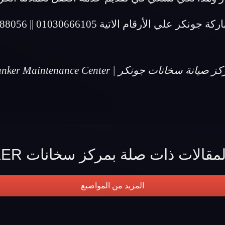
ونكر علي الأرقام الاتية 01030666105 || 01067188056
 صيانة سخانات جونكر | Junker Maintenance Center
قالات ذات صلة بمركز سخانات JUNKER
المزيد من المواضيع