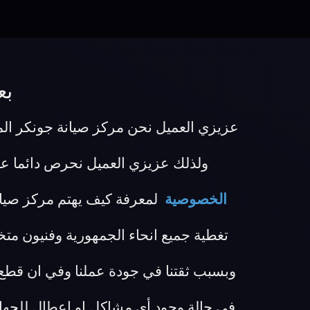
بع
عزيزي العميل نحن مركز صيانة جونكر المع
ولذلك عزيزي العميل نحرص دائما ع
الخصوصية
لمعرفة كيف يهتم مركز صيان
تغطية جميع انحاء الجمهورية وفنيون م
في حالة وجود أي مشاكل او اعطال للجها