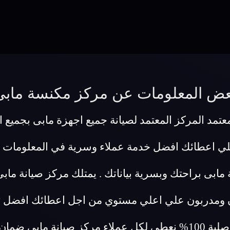
عض المعلومات عن مركز مكنسة مابى
تمد المركز المعتمد لصيانة جميع اجهزة مابى بجميع ان
لي اعطائك افضل خدمة عملاء وسرية في المعلومات 
مابى براحتك وبسرية بياناتك . يمتلك مركز صيانة م
 ومدربون علي اعلي مستوي من اجل اعطائك افضل تجر
ثقتنا في جودة عملنا وفي ان قطع غيارنا اصلية 100% نعطي لكل عملاء 