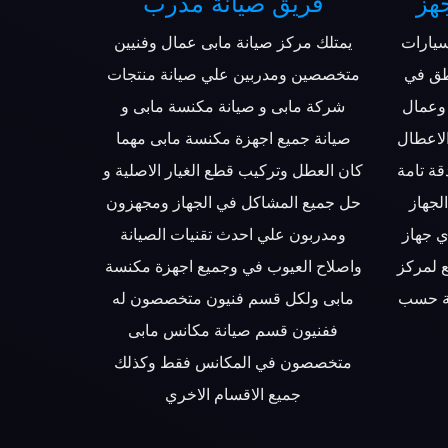
هز
فريق صيانة مدرب
سيارات
يمتلك مركز صيانة مابى عمال وفنيين
طق في
متخصصين ومدربين علي صيانة منتجات
وعمال
شركة مابى و صيانة مكنسة مابى و
الاعطال
صيانة جميع اجهزة مكنسة مابى مهما
قة تامة
كان العطل وتركيب قطع الغيار الاصلية و
لجهاز
حل جميع المشاكل في الجهاز ومجهزون
ي جهاز
ومدربون علي احدث تقنيات الصيانة
 لمركز
واصلاح العيوب في وجميع اجهزة مكنسة
صة حسب
مابى ولكل قسم فنيون متخصصون له
ففنيون قسم صيانة مكانس مابى
متخصصون في المكانس فقط وكذلك
جميع الاقسام الاخري