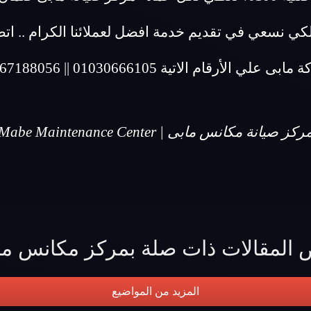
لكي نسعي في تقديم خدمة افضل لعملائنا الكرام .. ا
ابى علي الأرقام الاتية 01030666105 || 01067188056
ركز صيانة مكانس مابى | Mabe Maintenance Center
 المقالات ذات صلة بمركز مكانس ما
المزيد من المواضيع