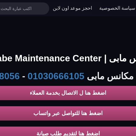
سياسة الخصوصية
احجز موعد اون لاين
Mabe Mai الخط الساخن
ة مكانس مابى
01030666105
-
8056
اضغط هنا ل الاتصال بخدمة العملاء
اضغط هنا للتواصل عبر واتساب
اضغط هنا لتقديم طلب صيانة