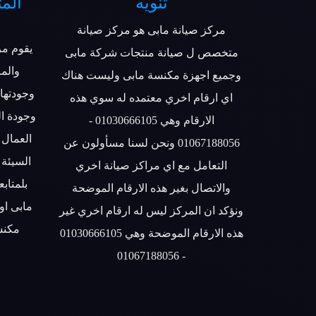
تنويه
المت
مركز صيانة مابى هو مركز صيانة
يقوم مر
متخصص ل صيانة منتجات شركة مابى
والمر
وجميع اجهزة مكنسة مابى وليست هناك
وجودتها 
اي ارقام اخري معتمده له سوي هذه
وجودة ا
الارقام وهي 01030666105 -
العمال 
01067188056 ونحن لسنا مسأولون عن
السيئة
التعامل مع اي مراكز صيانة اخري
بلمتاب
والاتصال بغير هذه الارقام الموضحة
مابى او
ونؤكد ان المركز ليس له ارقام اخري غير
مكنس
هذه الارقام الموضحة وهي 01030666105
- 01067188056