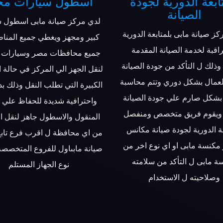
ابعة الدورية لجودة
اسطول سيارات مج
الصيانة
لدي مركز صيانة مابى اسطول 
كز صيانة مابى بلمتابعة الدورية
كبير ومجهز ويغطي جميع المنا
اقبة لخدمة الصيانة المقدمة
جميع محافظات مصر وسيارات 
وذلك ل التأكد من جودة الصيانة
لنقل الجهز الي المركز في حالة 
لعمال بشكل دوري وتتم محاسبة
الكبيرة التي تطلب النقل وذلك بد
بشكل صارم علي جودة الصيانة
واحترافية شديدة للحفاظ علي ا
 ويقوم فريق متخصص ومنفصل
المنقول والاسطول جاهز لنقل ا
عة الدورية لجودة صيانة مكانس
من اي محافظة ل اقرب فرع تابع
 مكنسة مابى او اي نوع اخر من
صيانة مابىاول للفروع المتخص
ة مابى ل التأكد من سلامته
نوع الجهاز المستلم
وصلاحيته ل الاستخدام